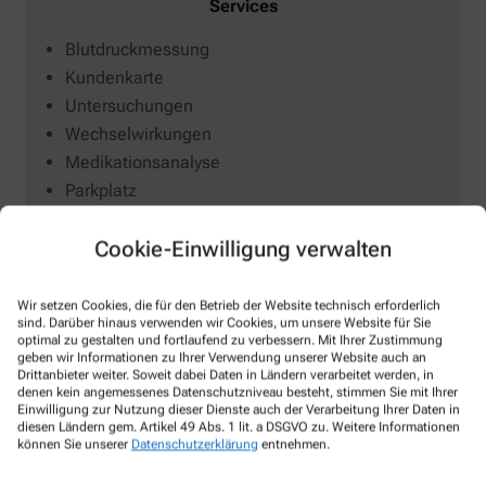
Services
Blutdruckmessung
Kundenkarte
Untersuchungen
Wechselwirkungen
Medikationsanalyse
Parkplatz
Barrierefrei
Cookie-Einwilligung verwalten
Entsorgung von Altmedikamenten
Gutscheine
Heimversorgung
Wir setzen Cookies, die für den Betrieb der Website technisch erforderlich
sind. Darüber hinaus verwenden wir Cookies, um unsere Website für Sie
optimal zu gestalten und fortlaufend zu verbessern. Mit Ihrer Zustimmung
geben wir Informationen zu Ihrer Verwendung unserer Website auch an
Drittanbieter weiter. Soweit dabei Daten in Ländern verarbeitet werden, in
denen kein angemessenes Datenschutzniveau besteht, stimmen Sie mit Ihrer
Einwilligung zur Nutzung dieser Dienste auch der Verarbeitung Ihrer Daten in
diesen Ländern gem. Artikel 49 Abs. 1 lit. a DSGVO zu. Weitere Informationen
können Sie unserer
Datenschutzerklärung
entnehmen.