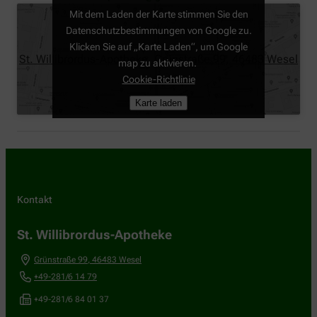
Mit dem Laden der Karte stimmen Sie den
Datenschutzbestimmungen von Google zu.
Klicken Sie auf „Karte Laden“, um Google
St. Willibrordus-Apotheke, Grünstraße 99, 46483 Wesel
map zu aktivieren.
Cookie-Richtlinie
Karte laden
Kontakt
St. Willibrordus-Apotheke
Grünstraße 99
,
46483
Wesel
+49-281/6 14 79
+49-281/6 84 01 37