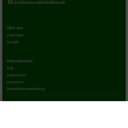
st.willibrordus-apotheke@gmx.de
Über uns
Leistungen
Kontakt
Informationen
AGB
Datenschutz
Impressum
Barrierefreiheitserklärung
Wir legen großen Wert auf den Schutz Ihrer persönlichen Daten und
garantieren die sichere Übertragung durch eine SSL-
Verschlüsselung.